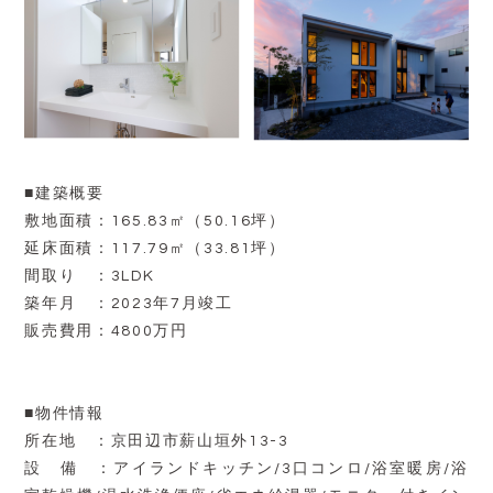
■建築概要
敷地面積：165.83㎡（50.16坪）
延床面積：117.79㎡（33.81坪）
間取り ：3LDK
築年月 ：2023年7月竣工
販売費用：4800万円
■物件情報
所在地 ：京田辺市薪山垣外13-3
設 備 ：アイランドキッチン/3口コンロ/浴室暖房/浴