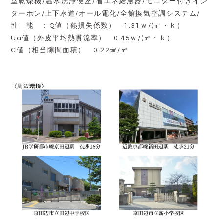
室乾燥機/温水洗浄便座/省エネ給湯器/モニター付きイン
ターホン/上下水道/オール電化/全館換気空調システム/
性 能 ：Q値（熱損失係数） 1.31ｗ/(㎡・ｋ）
Ua値（外皮平均熱貫流率） 0.45ｗ/(㎡・ｋ）
C値（相当隙間面積） 0.22㎠/㎡