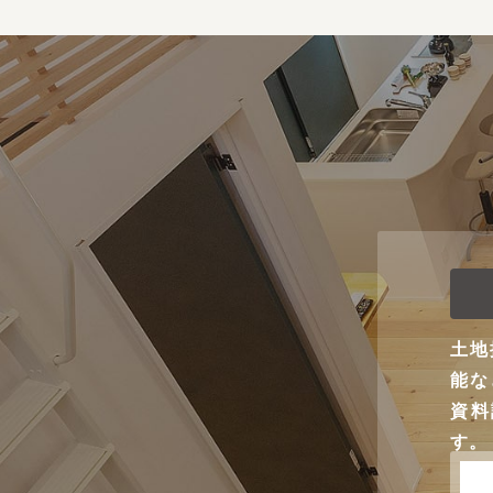
土地
能な
資料
す。