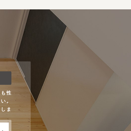
ンも性
さい。
りしま