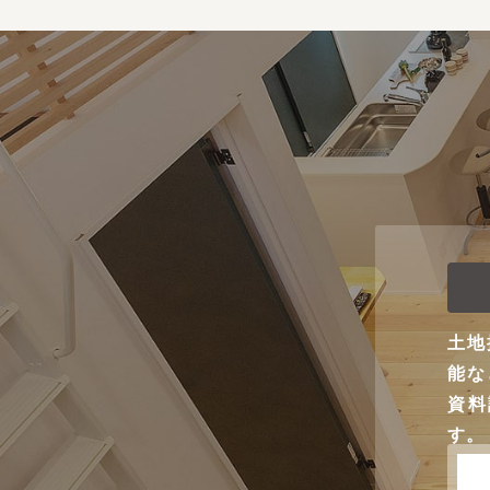
土地
能な
資料
す。