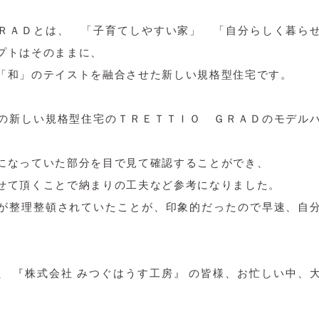
ＲＡＤとは、 「子育てしやすい家」 「自分らしく暮ら
プトはそのままに、
「和」のテイストを融合させた新しい規格型住宅です。
の新しい規格型住宅のＴＲＥＴＴＩＯ ＧＲＡＤのモデル
になっていた部分を目で見て確認することができ、
せて頂くことで納まりの工夫など参考になりました。
が整理整頓されていたことが、印象的だったので早速、自
、 『株式会社 みつぐはうす工房』 の皆様、お忙しい中、
。