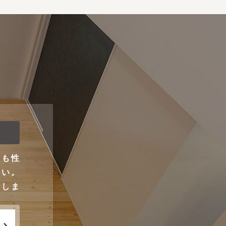
ンも性
さい。
りしま