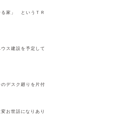
せる家」 というＴＲ
ハウス建設を予定して
分のデスク廻りを片付
大変お世話になりあり