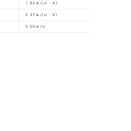
1.63ｗ/(㎡・K)
0.47ｗ/(㎡・K)
0.55㎤/㎡