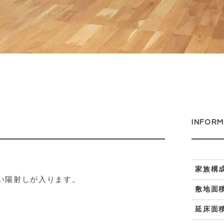
INFORM
。
家族構
い陽射しが入ります。
敷地面
延床面