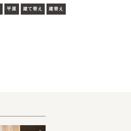
線
平屋
建て替え
建替え