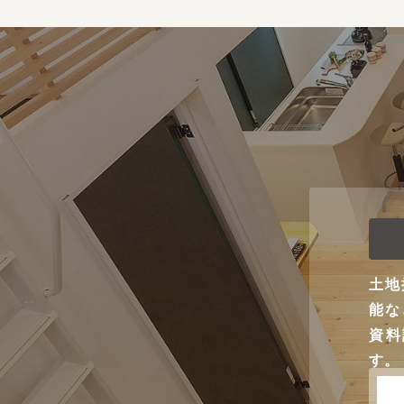
土地
能な
資料
す。