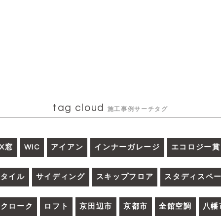
tag cloud
施工事例サーチタグ
IX窓
WIC
アイアン
インナーガレージ
エコロジー賞
ルタイル
サイディング
スキップフロア
スタディスペ
ークローク
ロフト
京田辺市
京都市
全館空調
八幡