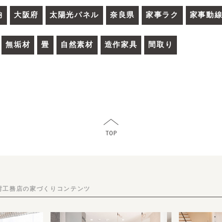
納
大阪府
太陽光パネル
奈良県
家事ラク
家事動
無垢材
畳
自然素材
造作家具
間取り
村工務店の家づくりコンテンツ