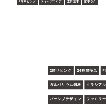
2階リビング
スキップフロア
京田辺市
家事ラク
2階リビング
24時間換気
F
ガルバリウム鋼板
クラシア
パッシブデザイン
ファミリ