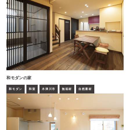
和モダンの家
和モダン
和室
木津川市
無垢材
自然素材