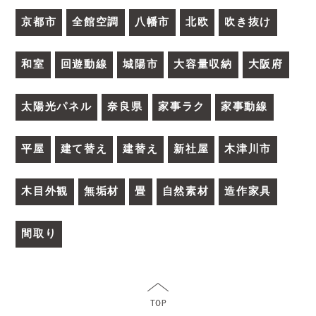
京都市
全館空調
八幡市
北欧
吹き抜け
和室
回遊動線
城陽市
大容量収納
大阪府
太陽光パネル
奈良県
家事ラク
家事動線
平屋
建て替え
建替え
新社屋
木津川市
木目外観
無垢材
畳
自然素材
造作家具
間取り