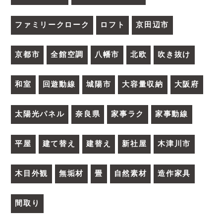
ファミリークローク
ロフト
京田辺市
京都市
全館空調
八幡市
北欧
吹き抜け
和室
回遊動線
城陽市
大容量収納
大阪府
太陽光パネル
奈良県
家事ラク
家事動線
平屋
建て替え
建替え
新社屋
木津川市
木目外観
無垢材
畳
自然素材
造作家具
間取り