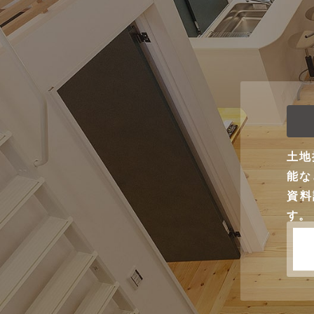
土地
能な
資料
す。