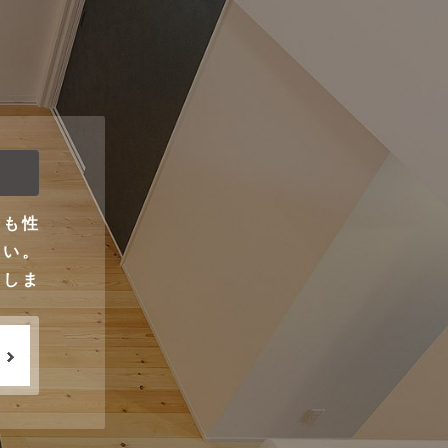
ンも性
さい。
りしま