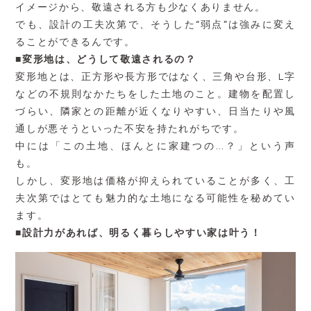
イメージから、敬遠される方も少なくありません。
でも、設計の工夫次第で、そうした
“
弱点
”
は強みに変え
ることができるんです。
■
変形地は、どうして敬遠されるの？
変形地とは、正方形や長方形ではなく、三角や台形、
L
字
などの不規則なかたちをした土地のこと。建物を配置し
づらい、隣家との距離が近くなりやすい、日当たりや風
通しが悪そうといった不安を持たれがちです。
中には「この土地、ほんとに家建つの
…
？」という声
も。
しかし、変形地は価格が抑えられていることが多く、工
夫次第ではとても魅力的な土地になる可能性を秘めてい
ます。
■
設計力があれば、明るく暮らしやすい家は叶う！