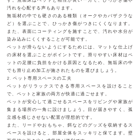
す。無垢床はペットと相性が良い一方で、ひっかき傷や
汚れを心配する声もあります。
無垢材の中でも硬さのある種類（オークやカバザクラな
ど）を選ぶことで、ひっかき傷がつきにくくなります。
また、表面にコーティングを施すことで、汚れや水分が
染み込みにくくすることが可能です。
ペットが滑らないようにするためには、マットな仕上げ
の床材を選ぶことがポイントです。滑りやすい床材はペ
ットの足腰に負担をかける原因となるため、無垢床の中
でも滑り止め加工が施されたものを選びましょう。
2.
ペット専用スペースの工夫
ペットがリラックスできる専用スペースを設けること
で、ペットと家族の両方が快適に過ごせます。
ペットが安心して過ごせるスペースをリビングや家族が
集まる場所の一角に設けましょう。目が届きやすく、孤
立感を感じさせない配置が理想的です。
また、リードやおもちゃ、餌などのグッズを収納するス
ペースを設けると、部屋全体をスッキリと保てます。壁